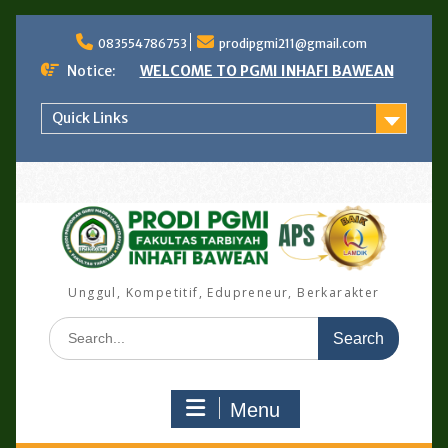
Skip
to
083554786753
prodipgmi211@gmail.com
content
Notice:
WELCOME TO PGMI INHAFI BAWEAN
Quick Links
Unggul, Kompetitif, Edupreneur, Berkarakter
Search
for:
Menu