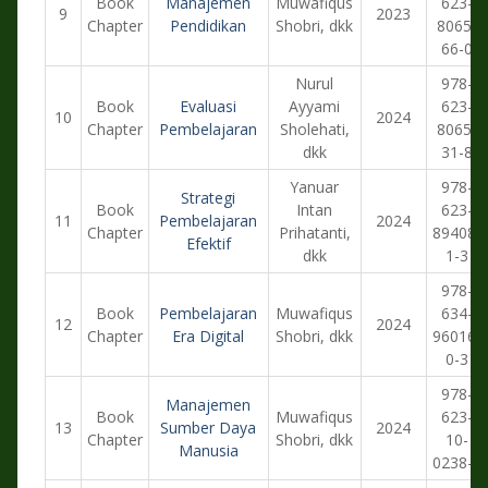
Book
Manajemen
Muwafiqus
623-
9
2023
Chapter
Pendidikan
Shobri, dkk
8065-
66-0
Nurul
978-
Book
Evaluasi
Ayyami
623-
10
2024
Chapter
Pembelajaran
Sholehati,
8065-
dkk
31-8
Yanuar
978-
Strategi
Book
Intan
623-
11
Pembelajaran
2024
Chapter
Prihatanti,
89408-
Efektif
dkk
1-3
978-
Book
Pembelajaran
Muwafiqus
634-
12
2024
Chapter
Era Digital
Shobri, dkk
96016-
0-3
978-
Manajemen
Book
Muwafiqus
623-
13
Sumber Daya
2024
Chapter
Shobri, dkk
10-
Manusia
0238-9