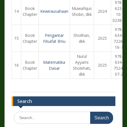
978-
Book
Muwafiqus
623-
14
Kewirausahaan
2024
Chapter
Shobri, dkk
10-
0238-9
978-
Book
Pengantar
Sholihan,
634-
15
2025
Chapter
Filsafat Ilmu
dkk
7226-
16-7
Nurul
978-
Book
Matematika
Ayyami
634-
16
2025
Chapter
Dasar
Sholehati,
7524-
dkk
07-2
Search
Search
for: