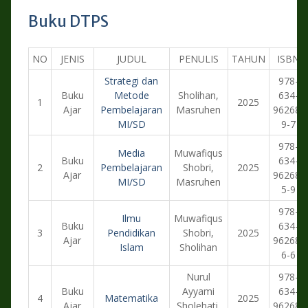
Buku DTPS
NO
JENIS
JUDUL
PENULIS
TAHUN
ISBN
Strategi dan
978-
Buku
Metode
Sholihan,
634-
1
2025
Ajar
Pembelajaran
Masruhen
96268-
MI/SD
9-7
978-
Media
Muwafiqus
Buku
634-
2
Pembelajaran
Shobri,
2025
Ajar
96268-
MI/SD
Masruhen
5-9
978-
Ilmu
Muwafiqus
Buku
634-
3
Pendidikan
Shobri,
2025
Ajar
96268-
Islam
Sholihan
6-6
Nurul
978-
Buku
Ayyami
634-
4
Matematika
2025
Ajar
Sholehati,
96268-