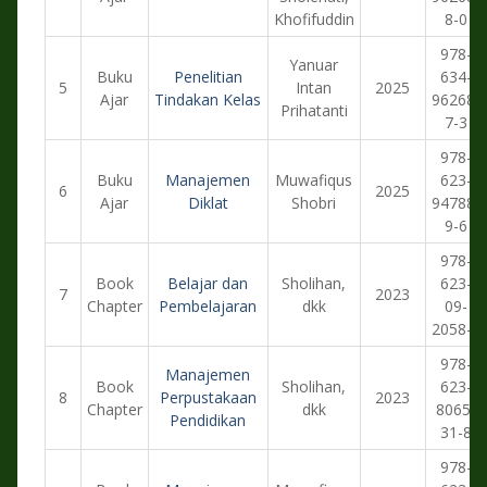
Khofifuddin
8-0
978-
Yanuar
Buku
Penelitian
634-
5
Intan
2025
Ajar
Tindakan Kelas
96268-
Prihatanti
7-3
978-
Buku
Manajemen
Muwafiqus
623-
6
2025
Ajar
Diklat
Shobri
94788-
9-6
978-
Book
Belajar dan
Sholihan,
623-
7
2023
Chapter
Pembelajaran
dkk
09-
2058-5
978-
Manajemen
Book
Sholihan,
623-
8
Perpustakaan
2023
Chapter
dkk
8065-
Pendidikan
31-8
978-