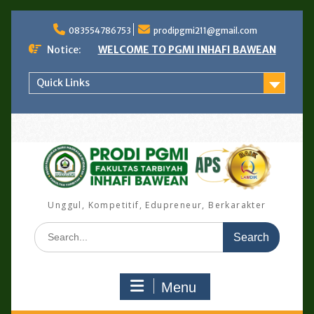
Skip
to
083554786753
prodipgmi211@gmail.com
content
Notice:
WELCOME TO PGMI INHAFI BAWEAN
Quick Links
Unggul, Kompetitif, Edupreneur, Berkarakter
Search
for:
Menu