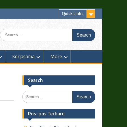
Quick Links
Search
for:
Kerjasama
More
Search
Search
for:
Pos-pos Terbaru