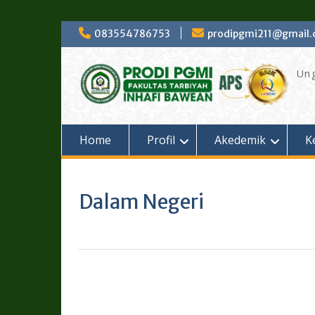
Skip
083554786753
prodipgmi211@gmail
to
content
Ung
Home
Profil
Akedemik
K
Dalam Negeri