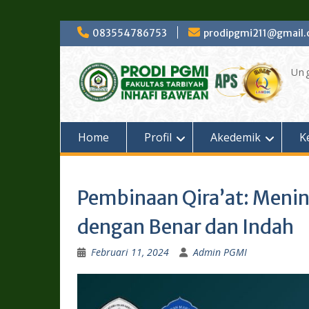
Skip
083554786753
prodipgmi211@gmail
to
content
Ung
Home
Profil
Akedemik
K
Pembinaan Qira’at: Menin
dengan Benar dan Indah
Februari 11, 2024
Admin PGMI