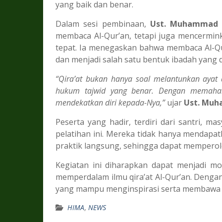
yang baik dan benar.
Dalam sesi pembinaan,
Ust. Muhammad Ya
membaca Al-Qur’an, tetapi juga mencermi
tepat. Ia menegaskan bahwa membaca Al-Q
dan menjadi salah satu bentuk ibadah yang di
“Qira’at bukan hanya soal melantunkan ayat 
hukum tajwid yang benar. Dengan memahami
mendekatkan diri kepada-Nya,”
ujar
Ust. Muha
Peserta yang hadir, terdiri dari santri, ma
pelatihan ini. Mereka tidak hanya mendapatk
praktik langsung, sehingga dapat memperole
Kegiatan ini diharapkan dapat menjadi mo
memperdalam ilmu qira’at Al-Qur’an. Dengan
yang mampu menginspirasi serta membawa 
HIMA
,
NEWS