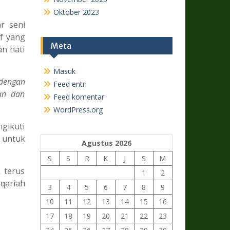
Oktober 2023
r seni
f yang
Meta
n hati
Masuk
 dengan
Feed entri
an dan
Feed komentar
WordPress.org
ngikuti
n untuk
Agustus 2026
S
S
R
K
J
S
M
 terus
1
2
 qariah
3
4
5
6
7
8
9
10
11
12
13
14
15
16
17
18
19
20
21
22
23