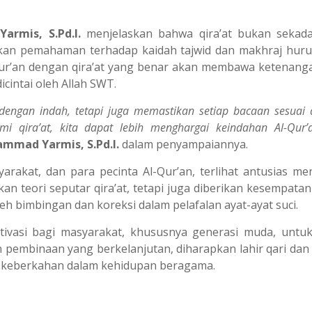
rmis, S.Pd.I.
menjelaskan bahwa qira’at bukan sekada
nkan pemahaman terhadap kaidah tajwid dan makhraj huru
ur’an dengan qira’at yang benar akan membawa ketenanga
cintai oleh Allah SWT.
dengan indah, tetapi juga memastikan setiap bacaan sesuai
 qira’at, kita dapat lebih menghargai keindahan Al-Qur’
mmad Yarmis, S.Pd.I.
dalam penyampaiannya.
syarakat, dan para pecinta Al-Qur’an, terlihat antusias me
an teori seputar qira’at, tetapi juga diberikan kesempata
h bimbingan dan koreksi dalam pelafalan ayat-ayat suci.
tivasi bagi masyarakat, khususnya generasi muda, untuk
 pembinaan yang berkelanjutan, diharapkan lahir qari dan
keberkahan dalam kehidupan beragama.