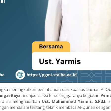
gka meningkatkan pemahaman dan kualitas bacaan Al-Qur
ungai Raya
, menjadi saksi terselenggaranya kegiatan
Pemb
ara ini menghadirkan
Ust. Muhammad Yarmis, S.Pd.I.
s
gan mendalam tentang teknik membaca Al-Qur’an dengan q