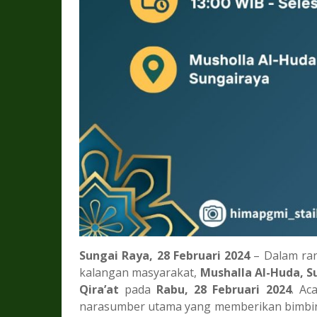
Sungai Raya, 28 Februari 2024
– Dalam ran
kalangan masyarakat,
Mushalla Al-Huda, S
Qira’at
pada
Rabu, 28 Februari 2024
. Ac
narasumber utama yang memberikan bimbin