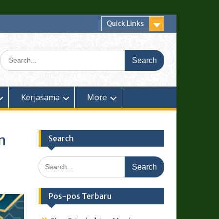
Quick Links
Search
for:
Kerjasama
More
n
Search
Search
for:
Pos-pos Terbaru